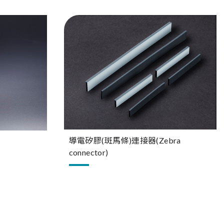
導電矽膠(斑馬條)連接器(Zebra
connector)