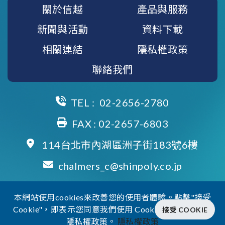
關於信越
產品與服務
新聞與活動
資料下載
相關連結
隱私權政策
聯絡我們
TEL :
02-2656-2780
FAX : 02-2657-6803
114台北市內湖區洲子街183號6樓
chalmers_c@shinpoly.co.jp
本網站使用cookies來改善您的使用者體驗。點擊"接受
2025 © Shin-Etsu Polymer Taiwan Co.,Ltd. All Rights Reserved.
Cookie"，即表示您同意我們使用 Cookie 並同意我們的
接受 COOKIE
隱私權政策。
隱私權政策
Designed by
VO2MAX COLLECTION CO., LTD.