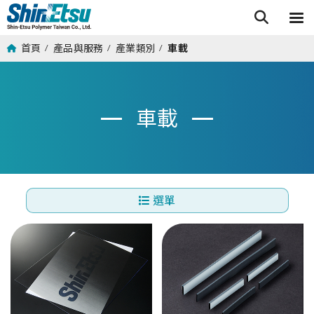
首頁
產品與服務
產業類別
車載
/
/
/
車載
選單