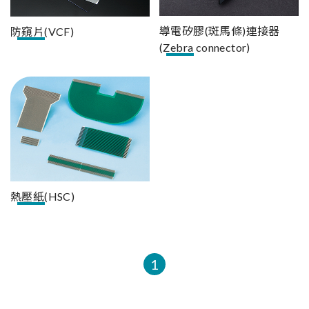
導電矽膠(斑馬條)連接器
防窺片(VCF)
(Zebra connector)
熱壓紙(HSC)
1