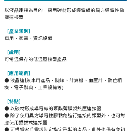
以液晶連接為目的，採用碳材形成導電線的異方導電性熱
壓連接器
［產業類別］
車用、家電、資訊設備
［說明］
可常溫保存的低溫壓接型產品
［應用範例］
● 液晶連接(車用產品、腕錶、計算機、血壓計、數位相
機、電子辭典、工業設備等)
［特點］
● 以碳材形成導電線的聚酯薄膜製熱壓連接器
● 除了使用異方導電性膠黏劑進行連接的類型外，也可對
應使用插拔式連接器
● 可根據客戶需求制定指定形狀的產品，此外也備有免初